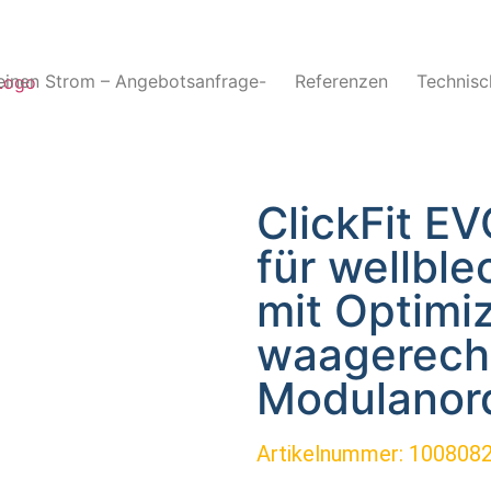
inen Strom – Angebotsanfrage-
Referenzen
Technisc
ClickFit E
für wellbl
mit Optimiz
waagerech
Modulanor
Artikelnummer: 100808