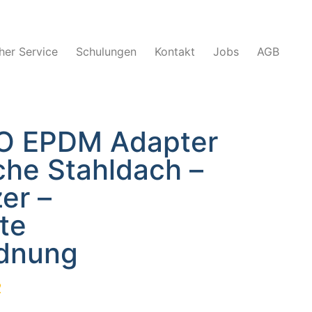
her Service
Schulungen
Kontakt
Jobs
AGB
VO EPDM Adapter
eche Stahldach –
er –
te
dnung
2